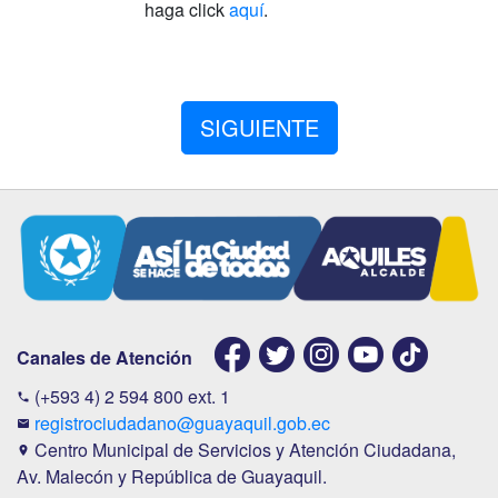
haga click
aquí
.
SIGUIENTE
Canales de Atención
(+593 4) 2 594 800 ext. 1
phone
registrociudadano@guayaquil.gob.ec
email
Centro Municipal de Servicios y Atención Ciudadana,
location_on
Av. Malecón y República de Guayaquil.