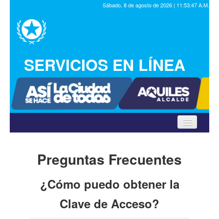
Sábado, 8 de agosto de 2026 | 11:53:48 A.M.
SERVICIOS EN LÍNEA
Inicio
Preguntas Frecuentes
Municipalidad
¿Cómo puedo obtener la
Trámites
Clave de Acceso?