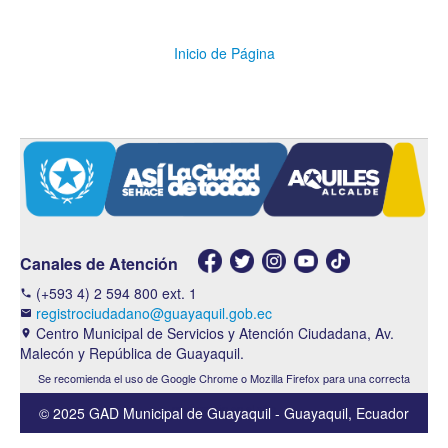
Inicio de Página
Canales de Atención
(+593 4) 2 594 800 ext. 1
phone
registrociudadano@guayaquil.gob.ec
email
Centro Municipal de Servicios y Atención Ciudadana, Av.
location_on
Malecón y República de Guayaquil.
Se recomienda el uso de Google Chrome o Mozilla Firefox para una correcta
navegación en el sitio
© 2025 GAD Municipal de Guayaquil - Guayaquil, Ecuador