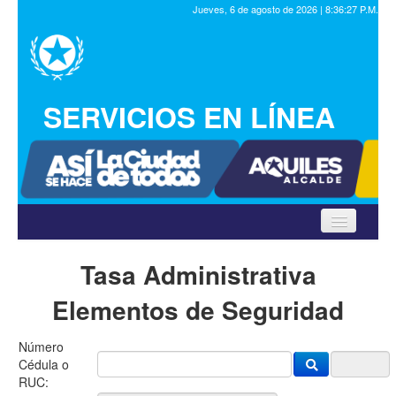
Jueves, 6 de agosto de 2026 | 8:36:27 P.M.
SERVICIOS EN LÍNEA
Inicio
Tasa Administrativa
Elementos de Seguridad
Municipalidad
Número
Trámites
Cédula o
RUC: