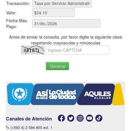
Transacción:
Pago de Tributos
Valor:
Certificados
Fecha Máx.
Pago:
Mi Cuenta
Antes de enviar la consulta, por favor digite la siguiente clave
respetando mayúsculas y minúsculas
Iniciar sesión
Generar
Canales de Atención
(+593 4) 2 594 800 ext. 1
phone